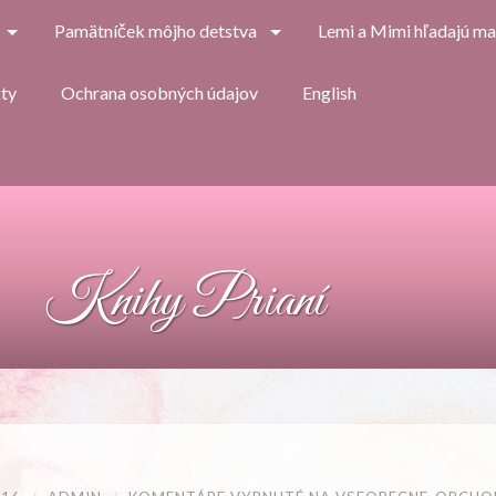
Pamätníček môjho detstva
Lemi a Mimi hľadajú m
ty
Ochrana osobných údajov
English
Knihy Prianí