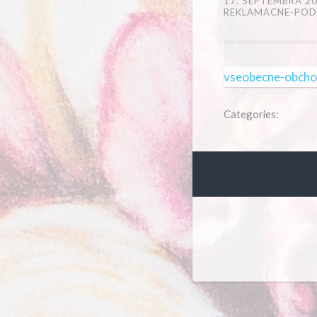
17. SEPTEMBRA 2
REKLAMACNE-POD
vseobecne-obcho
Categories: