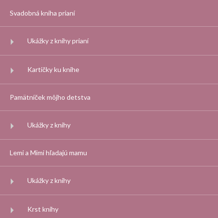
Svadobná kniha prianí
Ukážky z knihy prianí
Kartičky ku knihe
Pamätníček môjho detstva
Ukážky z knihy
Lemi a Mimi hľadajú mamu
Ukážky z knihy
Krst knihy