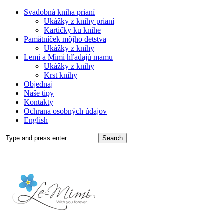
Svadobná kniha prianí
Ukážky z knihy prianí
Kartičky ku knihe
Pamätníček môjho detstva
Ukážky z knihy
Lemi a Mimi hľadajú mamu
Ukážky z knihy
Krst knihy
Objednaj
Naše tipy
Kontakty
Ochrana osobných údajov
English