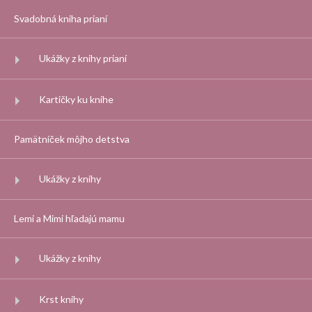
Svadobná kniha prianí
Ukážky z knihy prianí
Kartičky ku knihe
Pamätníček môjho detstva
Ukážky z knihy
Lemi a Mimi hľadajú mamu
Ukážky z knihy
Krst knihy