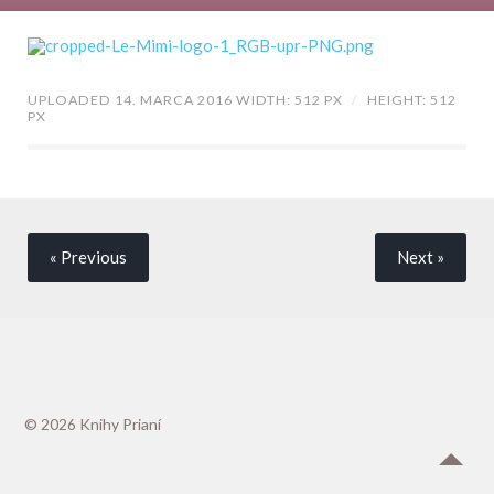
UPLOADED 14. MARCA 2016
WIDTH: 512 PX
/
HEIGHT: 512
PX
« Previous
Next
»
© 2026
Knihy Prianí
Up ↑